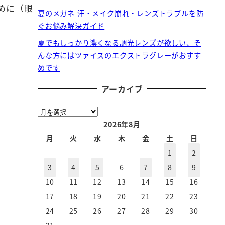
めに（眼
夏のメガネ 汗・メイク崩れ・レンズトラブルを防
ぐお悩み解決ガイド
夏でもしっかり濃くなる調光レンズが欲しい、そ
んな方にはツァイスのエクストラグレーがおすす
めです
アーカイブ
ア
ー
2026年8月
カ
月
火
水
木
金
土
日
イ
1
2
ブ
3
4
5
6
7
8
9
10
11
12
13
14
15
16
17
18
19
20
21
22
23
24
25
26
27
28
29
30