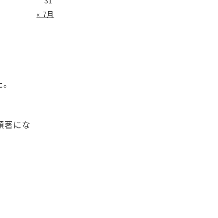
31
« 7月
た。
顕著にな