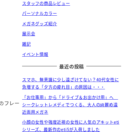
スタッフの商品レビュー
パーソナルカラー
メガネグッズ紹介
展示会
雑記
イベント情報
最近の投稿
スマホ、無意識に少し遠ざけてない？40代女性に
急増する「夕方の疲れ目」の原因は・・・
「お仕事用」から「ドライブ＆お出かけ用」へ
のフレー
シークレットレメディでつくる、大人の綺麗め遠
近両用メガネ
小顔の女性や強度近視の女性に人気のアキットeti
シリーズ、最新作のeti5が入荷しました