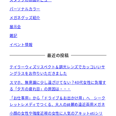
パーソナルカラー
メガネグッズ紹介
展示会
雑記
イベント情報
最近の投稿
テイラーウィズリスペクト＆調光レンズでカッコいいサ
ングラスをお作りいただきました
スマホ、無意識に少し遠ざけてない？40代女性に急増す
る「夕方の疲れ目」の原因は・・・
「お仕事用」から「ドライブ＆お出かけ用」へ シーク
レットレメディでつくる、大人の綺麗め遠近両用メガネ
小顔の女性や強度近視の女性に人気のアキットetiシリ