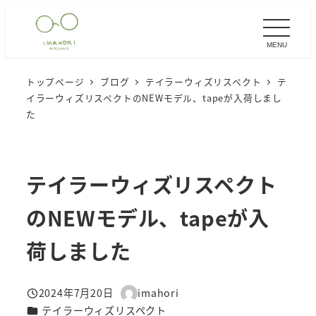
メ
イ
MENU
ン
コ
トップページ
ブログ
テイラーウィズリスペクト
テ
ン
イラーウィズリスペクトのNEWモデル、tapeが入荷しまし
テ
た
ン
ツ
へ
テイラーウィズリスペクト
移
のNEWモデル、tapeが入
動
荷しました
2024年7月20日
imahori
投稿日
著
カテゴリー
テイラーウィズリスペクト