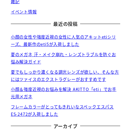
雑記
イベント情報
最近の投稿
小顔の女性や強度近視の女性に人気のアキットetiシリ
ーズ、最新作のeti5が入荷しました
夏のメガネ 汗・メイク崩れ・レンズトラブルを防ぐお
悩み解決ガイド
夏でもしっかり濃くなる調光レンズが欲しい、そんな方
にはツァイスのエクストラグレーがおすすめです
小顔＆強度近視のお悩みを解決 AKITTO「eti」でお手
元用メガネ
フレームカラーがとってもきれいなスペックエスパス
ES-2472が入荷しました
アーカイブ