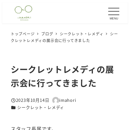
メ
イ
MENU
ン
コ
トップページ
ブログ
シークレット・レメディ
シー
ン
クレットレメディの展示会に行ってきました
テ
ン
ツ
シークレットレメディの展
へ
移
示会に行ってきました
動
2023年10月14日
imahori
投稿日
著
カテゴリー
シークレット・レメディ
者
スタッフ長尾です。