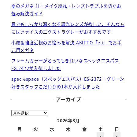
夏のメガネ 汗・メイク崩れ・レンズトラブルを防ぐお
悩み解決ガイド
夏でもしっかり濃くなる調光レンズが欲しい、そんな方
にはツァイスのエクストラグレーがおすすめです
小顔＆強度近視のお悩みを解決 AKITTO「eti」でお手
元用メガネ
フレームカラーがとってもきれいなスペックエスパス
ES-2472が入荷しました
spec ēspace（スペックエスパス）ES-2372｜グリーン
好きスタッフこだわりの1本が入荷しました
アーカイブ
ア
ー
2026年8月
カ
月
火
水
木
金
土
日
イ