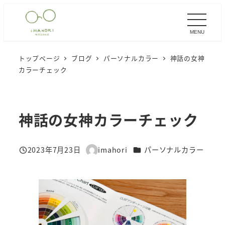
メ
イ
MENU
ン
コ
トップページ
ブログ
パーソナルカラー
神話の女神
ン
カラーチェック
テ
ン
ツ
神話の女神カラーチェック
へ
移
カテゴリー
2023年7月23日
imahori
パーソナルカラー
動
投稿日
著
者