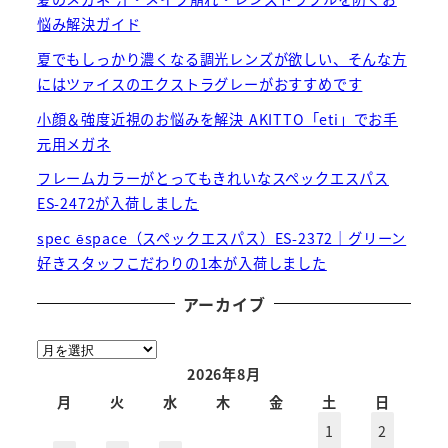
悩み解決ガイド
夏でもしっかり濃くなる調光レンズが欲しい、そんな方
にはツァイスのエクストラグレーがおすすめです
小顔＆強度近視のお悩みを解決 AKITTO「eti」でお手
元用メガネ
フレームカラーがとってもきれいなスペックエスパス
ES-2472が入荷しました
spec ēspace（スペックエスパス）ES-2372｜グリーン
好きスタッフこだわりの1本が入荷しました
アーカイブ
ア
ー
2026年8月
カ
月
火
水
木
金
土
日
イ
1
2