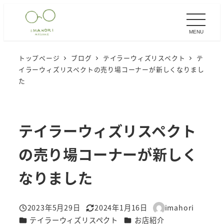
メ
イ
MENU
ン
コ
トップページ
ブログ
テイラーウィズリスペクト
テ
ン
イラーウィズリスペクトの売り場コーナーが新しくなりまし
テ
た
ン
ツ
へ
テイラーウィズリスペクト
移
の売り場コーナーが新しく
動
なりました
2023年5月29日
2024年1月16日
imahori
投稿日
更新日
著
カテゴリー
カテゴリー
テイラーウィズリスペクト
お店紹介