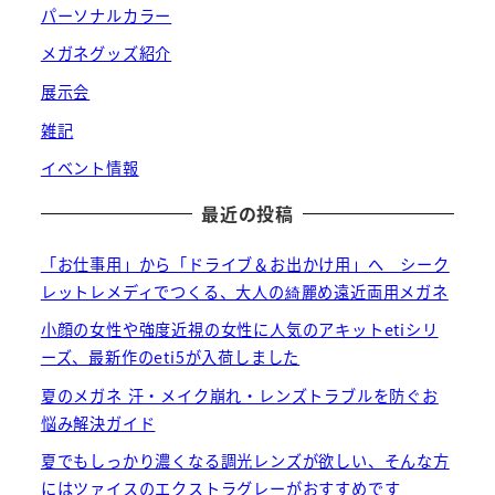
パーソナルカラー
メガネグッズ紹介
展示会
雑記
イベント情報
最近の投稿
「お仕事用」から「ドライブ＆お出かけ用」へ シーク
レットレメディでつくる、大人の綺麗め遠近両用メガネ
小顔の女性や強度近視の女性に人気のアキットetiシリ
ーズ、最新作のeti5が入荷しました
夏のメガネ 汗・メイク崩れ・レンズトラブルを防ぐお
悩み解決ガイド
夏でもしっかり濃くなる調光レンズが欲しい、そんな方
にはツァイスのエクストラグレーがおすすめです