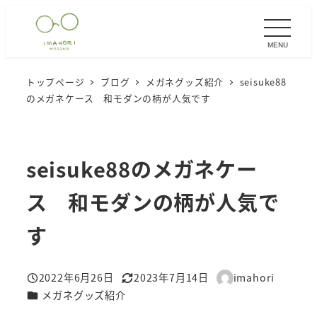
メ
イ
MENU
ン
コ
トップページ
ブログ
メガネグッズ紹介
seisuke88
ン
のメガネケース 和モダンの柄が人気です
テ
ン
ツ
seisuke88のメガネケー
へ
移
ス 和モダンの柄が人気で
動
す
2022年6月26日
2023年7月14日
imahori
投稿日
更新日
著
カテゴリー
メガネグッズ紹介
者