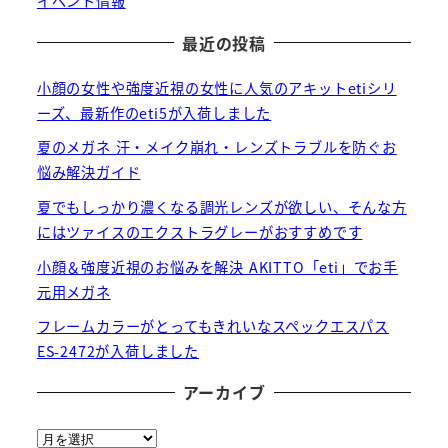
イベント情報
最近の投稿
小顔の女性や強度近視の女性に人気のアキットetiシリ
ーズ、最新作のeti5が入荷しました
夏のメガネ 汗・メイク崩れ・レンズトラブルを防ぐお
悩み解決ガイド
夏でもしっかり濃くなる調光レンズが欲しい、そんな方
にはツァイスのエクストラグレーがおすすめです
小顔＆強度近視のお悩みを解決 AKITTO「eti」でお手
元用メガネ
フレームカラーがとってもきれいなスペックエスパス
ES-2472が入荷しました
アーカイブ
ア