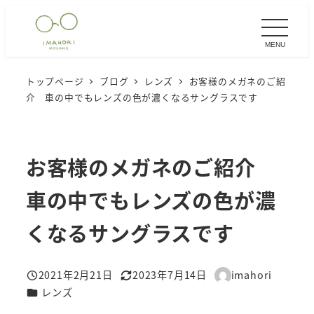
メ
イ
MENU
ン
コ
トップページ
ブログ
レンズ
お客様のメガネのご紹
ン
介 車の中でもレンズの色が濃くなるサングラスです
テ
ン
ツ
お客様のメガネのご紹介
へ
移
車の中でもレンズの色が濃
動
くなるサングラスです
2021年2月21日
2023年7月14日
imahori
投稿日
更新日
著
カテゴリー
レンズ
者