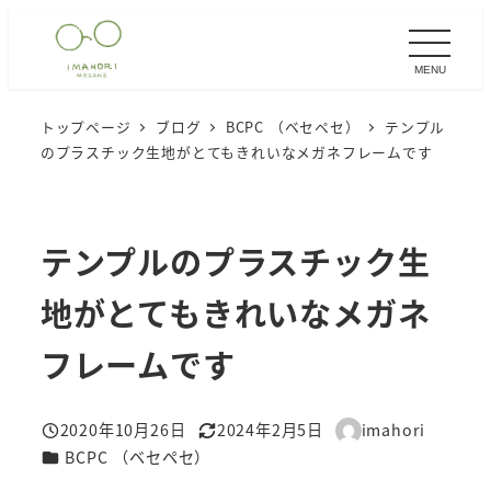
メ
イ
MENU
ン
コ
トップページ
ブログ
BCPC （ベセペセ）
テンプル
ン
のプラスチック生地がとてもきれいなメガネフレームです
テ
ン
ツ
テンプルのプラスチック生
へ
移
地がとてもきれいなメガネ
動
フレームです
2020年10月26日
2024年2月5日
imahori
投稿日
更新日
著
カテゴリー
BCPC （ベセペセ）
者