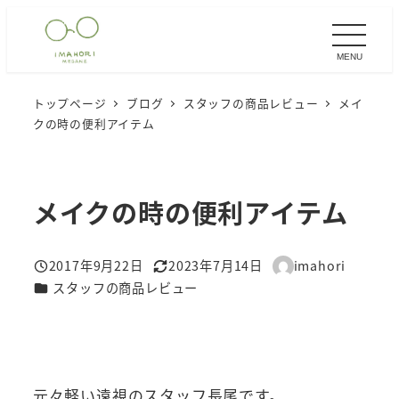
メ
イ
MENU
ン
コ
トップページ
ブログ
スタッフの商品レビュー
メイ
ン
クの時の便利アイテム
テ
ン
ツ
メイクの時の便利アイテム
へ
移
2017年9月22日
2023年7月14日
imahori
動
投稿日
更新日
著
カテゴリー
スタッフの商品レビュー
者
元々軽い遠視のスタッフ長尾です。