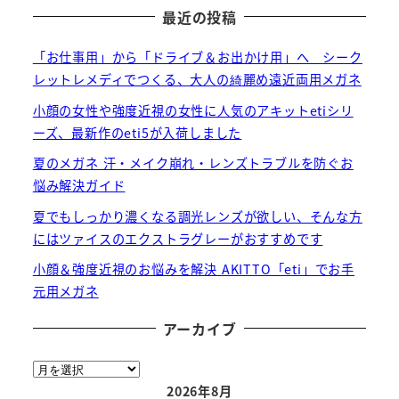
最近の投稿
「お仕事用」から「ドライブ＆お出かけ用」へ シーク
レットレメディでつくる、大人の綺麗め遠近両用メガネ
小顔の女性や強度近視の女性に人気のアキットetiシリ
ーズ、最新作のeti5が入荷しました
夏のメガネ 汗・メイク崩れ・レンズトラブルを防ぐお
悩み解決ガイド
夏でもしっかり濃くなる調光レンズが欲しい、そんな方
にはツァイスのエクストラグレーがおすすめです
小顔＆強度近視のお悩みを解決 AKITTO「eti」でお手
元用メガネ
アーカイブ
ア
ー
2026年8月