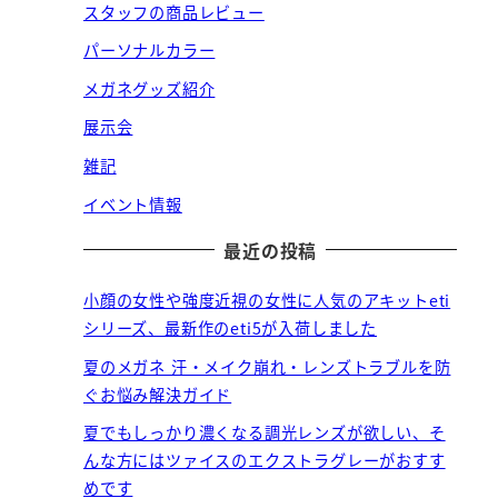
スタッフの商品レビュー
パーソナルカラー
メガネグッズ紹介
展示会
雑記
イベント情報
最近の投稿
小顔の女性や強度近視の女性に人気のアキットeti
シリーズ、最新作のeti5が入荷しました
夏のメガネ 汗・メイク崩れ・レンズトラブルを防
ぐお悩み解決ガイド
夏でもしっかり濃くなる調光レンズが欲しい、そ
んな方にはツァイスのエクストラグレーがおすす
めです