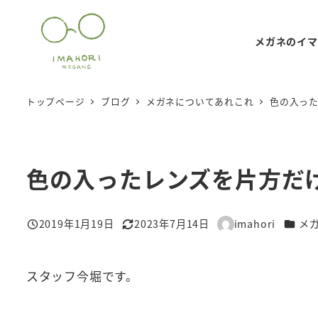
メ
イ
メガネのイマ
ン
コ
ン
トップページ
ブログ
メガネについてあれこれ
色の入っ
テ
ン
ツ
色の入ったレンズを片方だ
へ
移
動
カテゴ
2019年1月19日
2023年7月14日
imahori
メ
投稿日
更新日
著
者
スタッフ今堀です。