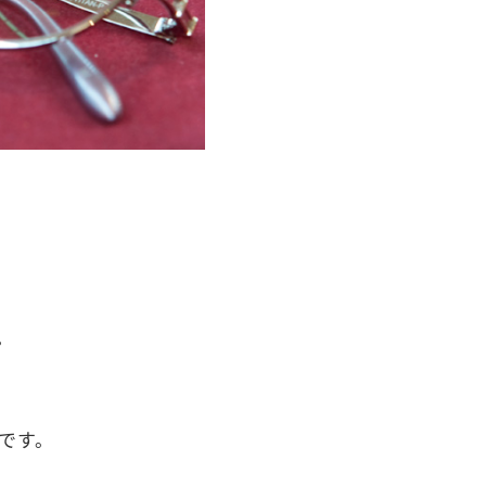
。
です。