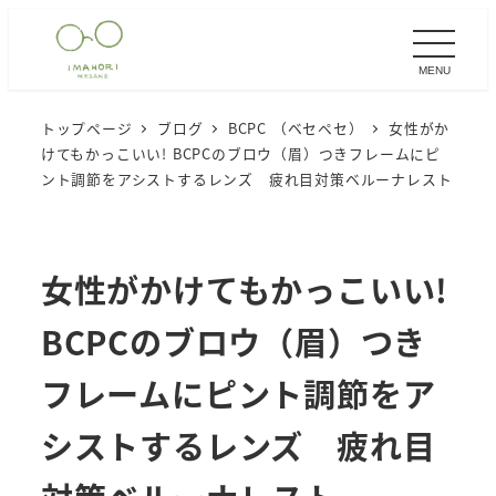
メ
イ
MENU
ン
コ
トップページ
ブログ
BCPC （ベセペセ）
女性がか
ン
けてもかっこいい! BCPCのブロウ（眉）つきフレームにピ
テ
ント調節をアシストするレンズ 疲れ目対策ベルーナレスト
ン
ツ
へ
女性がかけてもかっこいい!
移
BCPCのブロウ（眉）つき
動
フレームにピント調節をア
シストするレンズ 疲れ目