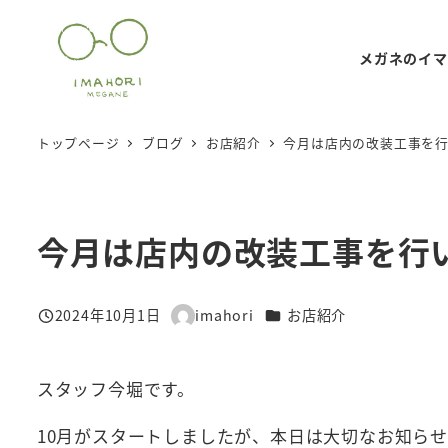
メ
イ
メガネのイマ
ン
コ
ン
トップページ
ブログ
お店紹介
今月は店内の改装工事を
テ
ン
ツ
今月は店内の改装工事を行
へ
移
動
カテゴリー
2024年10月1日
imahori
お店紹介
投稿日
著
者
スタッフ今堀です。
10月がスタートしましたが、本日は大切なお知ら