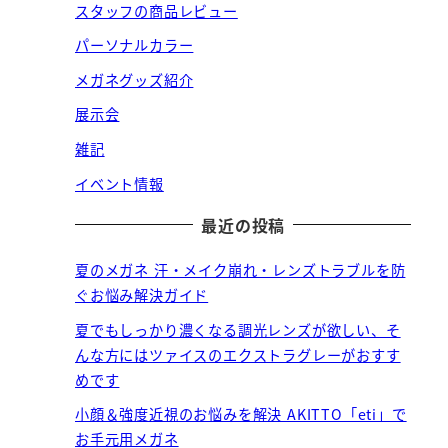
スタッフの商品レビュー
パーソナルカラー
メガネグッズ紹介
展示会
雑記
イベント情報
最近の投稿
夏のメガネ 汗・メイク崩れ・レンズトラブルを防
ぐお悩み解決ガイド
夏でもしっかり濃くなる調光レンズが欲しい、そ
んな方にはツァイスのエクストラグレーがおすす
めです
小顔＆強度近視のお悩みを解決 AKITTO「eti」で
お手元用メガネ