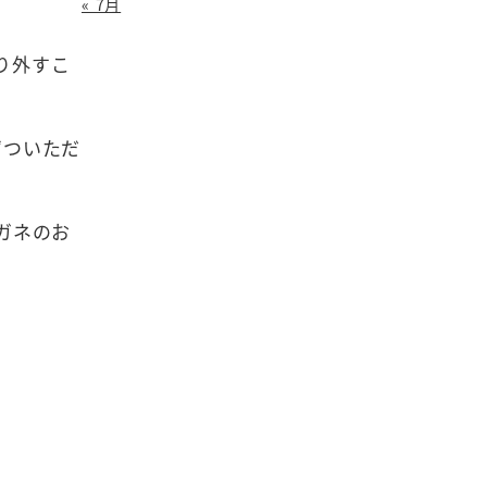
« 7月
り外すこ
ずついただ
ガネのお