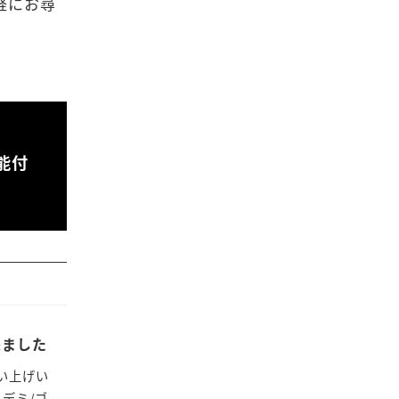
軽にお尋
能付
来ました
い上げい
）デミ/ゴ