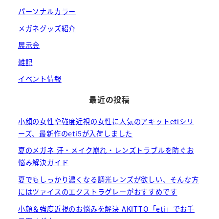
パーソナルカラー
メガネグッズ紹介
展示会
雑記
イベント情報
最近の投稿
小顔の女性や強度近視の女性に人気のアキットetiシリ
ーズ、最新作のeti5が入荷しました
夏のメガネ 汗・メイク崩れ・レンズトラブルを防ぐお
悩み解決ガイド
夏でもしっかり濃くなる調光レンズが欲しい、そんな方
にはツァイスのエクストラグレーがおすすめです
小顔＆強度近視のお悩みを解決 AKITTO「eti」でお手