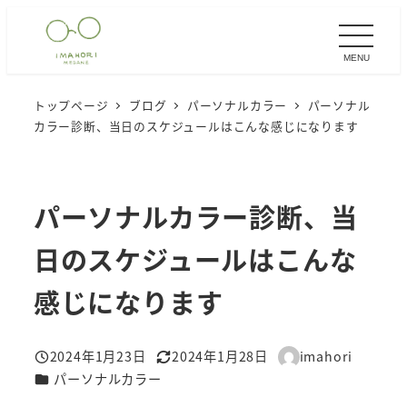
メ
イ
MENU
ン
コ
トップページ
ブログ
パーソナルカラー
パーソナル
ン
カラー診断、当日のスケジュールはこんな感じになります
テ
ン
ツ
パーソナルカラー診断、当
へ
移
日のスケジュールはこんな
動
感じになります
2024年1月23日
2024年1月28日
imahori
投稿日
更新日
著
カテゴリー
パーソナルカラー
者