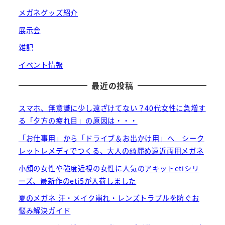
メガネグッズ紹介
展示会
雑記
イベント情報
最近の投稿
スマホ、無意識に少し遠ざけてない？40代女性に急増す
る「夕方の疲れ目」の原因は・・・
「お仕事用」から「ドライブ＆お出かけ用」へ シーク
レットレメディでつくる、大人の綺麗め遠近両用メガネ
小顔の女性や強度近視の女性に人気のアキットetiシリ
ーズ、最新作のeti5が入荷しました
夏のメガネ 汗・メイク崩れ・レンズトラブルを防ぐお
悩み解決ガイド