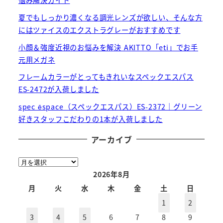
悩み解決ガイド
夏でもしっかり濃くなる調光レンズが欲しい、そんな方
にはツァイスのエクストラグレーがおすすめです
小顔＆強度近視のお悩みを解決 AKITTO「eti」でお手
元用メガネ
フレームカラーがとってもきれいなスペックエスパス
ES-2472が入荷しました
spec ēspace（スペックエスパス）ES-2372｜グリーン
好きスタッフこだわりの1本が入荷しました
アーカイブ
ア
ー
2026年8月
カ
月
火
水
木
金
土
日
イ
1
2
ブ
3
4
5
6
7
8
9