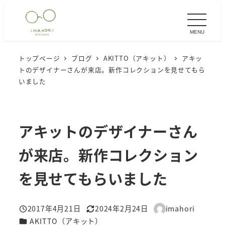
メ
イ
MENU
ン
コ
トップページ
ブログ
AKITTO（アキット）
アキッ
ン
トのデザイナーさんが来店。新作コレクションを見せてもら
テ
いました
ン
ツ
へ
アキットのデザイナーさん
移
が来店。新作コレクション
動
を見せてもらいました
2017年4月21日
2024年2月24日
imahori
投稿日
更新日
著
カテゴリー
AKITTO（アキット）