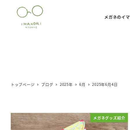
メ
イ
メガネのイマ
ン
コ
ン
テ
ン
ツ
へ
移
トップページ
ブログ
2025年
6月
2025年6月4日
動
メガネグッズ紹介