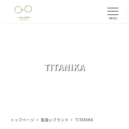
メ
イ
MENU
ン
コ
ン
テ
ン
ツ
TITANIKA
へ
移
動
トップページ
取扱いブランド
TITANIKA