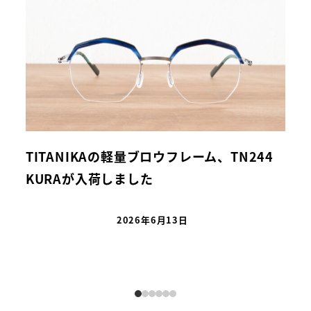
TITANIKAの軽量ブロウフレーム、TN244
「
KURAが入荷しました
タ
し
2026年6月13日
投稿日