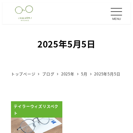
メ
イ
MENU
ン
コ
ン
2025年5月5日
テ
ン
ツ
へ
トップページ
ブログ
2025年
5月
2025年5月5日
移
動
テイラーウィズリスペク
ト